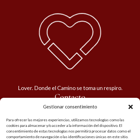
Lover. Donde el Camino se toma un respiro.
Contacto
Reservas: +34 615 360 954
Gestionar consentimiento
Colabs: barlover.carrion@gmail.com
Para ofrecer las mejores experiencias, utilizamos tecnologías como las
cookies para almacenar y/o acceder a la información del dispositivo. El
consentimiento de estas tecnologías nos permitirá procesar datos como el
Redes: @cafebarlover
comportamiento de navegación o las identificaciones únicas en este sitio.